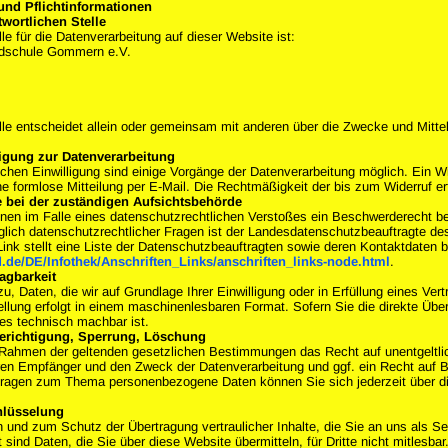
und Pflichtinformationen
wortlichen Stelle
lle für die Datenverarbeitung auf dieser Website ist:
ndschule Gommern e.V.
elle entscheidet allein oder gemeinsam mit anderen über die Zwecke und Mit
ligung zur Datenverarbeitung
ichen Einwilligung sind einige Vorgänge der Datenverarbeitung möglich. Ein Wider
e formlose Mitteilung per E-Mail. Die Rechtmäßigkeit der bis zum Widerruf er
 bei der zuständigen Aufsichtsbehörde
Ihnen im Falle eines datenschutzrechtlichen Verstoßes ein Beschwerderecht b
lich datenschutzrechtlicher Fragen ist der Landesdatenschutzbeauftragte d
Link stellt eine Liste der Datenschutzbeauftragten sowie deren Kontaktdaten b
.de/DE/Infothek/Anschriften_Links/anschriften_links-node.html
.
agbarkeit
u, Daten, die wir auf Grundlage Ihrer Einwilligung oder in Erfüllung eines Ver
tellung erfolgt in einem maschinenlesbaren Format. Sofern Sie die direkte Übe
t es technisch machbar ist.
Berichtigung, Sperrung, Löschung
 Rahmen der geltenden gesetzlichen Bestimmungen das Recht auf unentgeltli
ren Empfänger und den Zweck der Datenverarbeitung und ggf. ein Recht auf B
Fragen zum Thema personenbezogene Daten können Sie sich jederzeit über d
hlüsselung
 und zum Schutz der Übertragung vertraulicher Inhalte, die Sie an uns als S
sind Daten, die Sie über diese Website übermitteln, für Dritte nicht mitlesbar