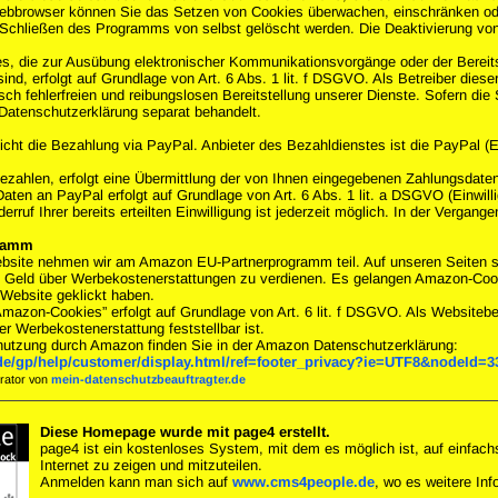
bbrowser können Sie das Setzen von Cookies überwachen, einschränken oder 
chließen des Programms von selbst gelöscht werden. Die Deaktivierung von 
, die zur Ausübung elektronischer Kommunikationsvorgänge oder der Bereits
nd, erfolgt auf Grundlage von Art. 6 Abs. 1 lit. f DSGVO. Als Betreiber dies
ch fehlerfreien und reibungslosen Bereitstellung unserer Dienste. Sofern die 
 Datenschutzerklärung separat behandelt.
cht die Bezahlung via PayPal. Anbieter des Bezahldienstes ist die PayPal (Eu
zahlen, erfolgt eine Übermittlung der von Ihnen eingegebenen Zahlungsdate
Daten an PayPal erfolgt auf Grundlage von Art. 6 Abs. 1 lit. a DSGVO (Einwilli
derruf Ihrer bereits erteilten Einwilligung ist jederzeit möglich. In der Verga
ramm
Website nehmen wir am Amazon EU-Partnerprogramm teil. Auf unseren Seite
 Geld über Werbekostenerstattungen zu verdienen. Es gelangen Amazon-Coo
 Website geklickt haben.
mazon-Cookies” erfolgt auf Grundlage von Art. 6 lit. f DSGVO. Als Websitebetr
r Werbekostenerstattung feststellbar ist.
nnutzung durch Amazon finden Sie in der Amazon Datenschutzerklärung:
e/gp/help/customer/display.html/ref=footer_privacy?ie=UTF8&nodeId=3
urator von
mein-datenschutzbeauftragter.de
Diese Homepage wurde mit page4 erstellt.
page4 ist ein kostenloses System, mit dem es möglich ist, auf einfachs
Internet zu zeigen und mitzuteilen.
Anmelden kann man sich auf
www.cms4people.de
, wo es weitere Inf