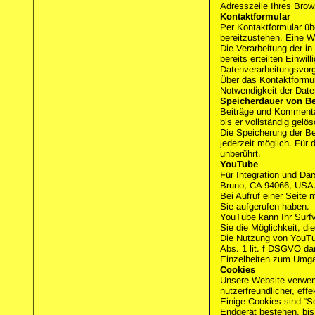
Adresszeile Ihres Brow
Kontaktformular
Per Kontaktformular üb
bereitzustehen. Eine We
Die Verarbeitung der in
bereits erteilten Einwi
Datenverarbeitungsvorg
Über das Kontaktformula
Notwendigkeit der Date
Speicherdauer von B
Beiträge und Kommentar
bis er vollständig gel
Die Speicherung der Bei
jederzeit möglich. Für 
unberührt.
YouTube
Für Integration und Da
Bruno, CA 94066, USA
Bei Aufruf einer Seite
Sie aufgerufen haben.
YouTube kann Ihr Surfv
Sie die Möglichkeit, di
Die Nutzung von YouTub
Abs. 1 lit. f DSGVO dar
Einzelheiten zum Umga
Cookies
Unsere Website verwend
nutzerfreundlicher, eff
Einige Cookies sind “S
Endgerät bestehen, bis