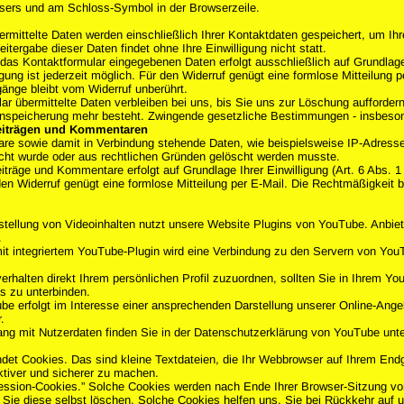
sers und am Schloss-Symbol in der Browserzeile.
ermittelte Daten werden einschließlich Ihrer Kontaktdaten gespeichert, um I
itergabe dieser Daten findet ohne Ihre Einwilligung nicht statt.
 das Kontaktformular eingegebenen Daten erfolgt ausschließlich auf Grundlage I
lligung ist jederzeit möglich. Für den Widerruf genügt eine formlose Mitteilung
änge bleibt vom Widerruf unberührt.
r übermittelte Daten verbleiben bei uns, bis Sie uns zur Löschung auffordern
nspeicherung mehr besteht. Zwingende gesetzliche Bestimmungen - insbesond
eiträgen und Kommentaren
e sowie damit in Verbindung stehende Daten, wie beispielsweise IP-Adressen,
öscht wurde oder aus rechtlichen Gründen gelöscht werden musste.
träge und Kommentare erfolgt auf Grundlage Ihrer Einwilligung (Art. 6 Abs. 1 li
den Widerruf genügt eine formlose Mitteilung per E-Mail. Die Rechtmäßigkeit 
rstellung von Videoinhalten nutzt unsere Website Plugins von YouTube. Anbie
.
 mit integriertem YouTube-Plugin wird eine Verbindung zu den Servern von YouT
erhalten direkt Ihrem persönlichen Profil zuzuordnen, sollten Sie in Ihrem Y
es zu unterbinden.
e erfolgt im Interesse einer ansprechenden Darstellung unserer Online-Angebot
.
ng mit Nutzerdaten finden Sie in der Datenschutzerklärung von YouTube unt
et Cookies. Das sind kleine Textdateien, die Ihr Webbrowser auf Ihrem Endg
ektiver und sicherer zu machen.
ession-Cookies.” Solche Cookies werden nach Ende Ihrer Browser-Sitzung von
 Sie diese selbst löschen. Solche Cookies helfen uns, Sie bei Rückkehr auf