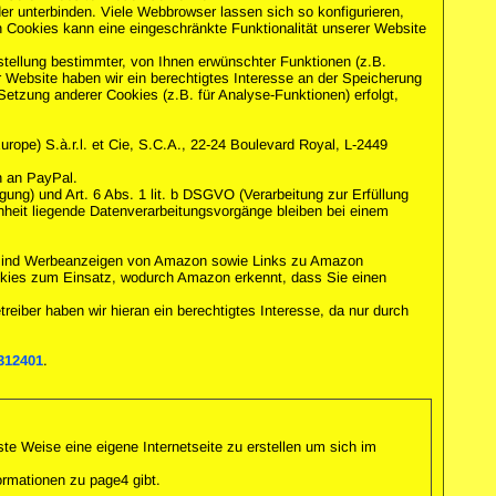
unterbinden. Viele Webbrowser lassen sich so konfigurieren,
Cookies kann eine eingeschränkte Funktionalität unserer Website
tellung bestimmter, von Ihnen erwünschter Funktionen (z.B.
er Website haben wir ein berechtigtes Interesse an der Speicherung
Setzung anderer Cookies (z.B. für Analyse-Funktionen) erfolgt,
rope) S.à.r.l. et Cie, S.C.A., 22-24 Boulevard Royal, L-2449
n an PayPal.
gung) und Art. 6 Abs. 1 lit. b DSGVO (Verarbeitung zur Erfüllung
ngenheit liegende Datenverarbeitungsvorgänge bleiben bei einem
n sind Werbeanzeigen von Amazon sowie Links zu Amazon
kies zum Einsatz, wodurch Amazon erkennt, dass Sie einen
eiber haben wir hieran ein berechtigtes Interesse, da nur durch
312401
.
te Weise eine eigene Internetseite zu erstellen um sich im
ormationen zu page4 gibt.