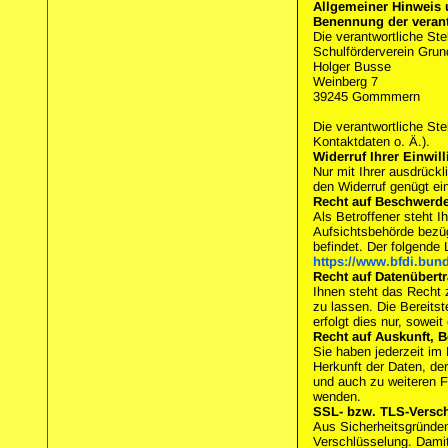
Allgemeiner Hinweis 
Benennung der verant
Die verantwortliche Ste
Schulförderverein Gru
Holger Busse
Weinberg 7
39245
Gommmern
Die verantwortliche St
Kontaktdaten o. Ä.).
Widerruf Ihrer Einwil
Nur mit Ihrer ausdrückl
den Widerruf genügt ein
Recht auf Beschwerde
Als Betroffener steht 
Aufsichtsbehörde bezüg
befindet. Der folgende 
https://www.bfdi.bund
Recht auf Datenübertr
Ihnen steht das Recht z
zu lassen. Die Bereits
erfolgt dies nur, sowei
Recht auf Auskunft, 
Sie haben jederzeit im
Herkunft der Daten, de
und auch zu weiteren 
wenden.
SSL- bzw. TLS-Versc
Aus Sicherheitsgründen
Verschlüsselung. Damit 