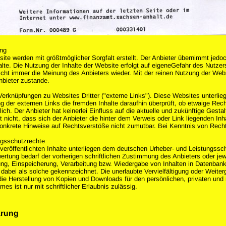
ung
ite werden mit größtmöglicher Sorgfalt erstellt. Der Anbieter übernimmt jedoch
nhalte. Die Nutzung der Inhalte der Website erfolgt auf eigeneGefahr des Nut
nicht immer die Meinung des Anbieters wieder. Mit der reinen Nutzung der Web
bieter zustande.
erknüpfungen zu Websites Dritter ("externe Links"). Diese Websites unterliege
g der externen Links die fremden Inhalte daraufhin überprüft, ob etwaige Re
ich. Der Anbieter hat keinerlei Einfluss auf die aktuelle und zukünftige Gest
 nicht, dass sich der Anbieter die hinter dem Verweis oder Link liegenden Inh
konkrete Hinweise auf Rechtsverstöße nicht zumutbar. Bei Kenntnis von Rech
ngsschutzrechte
 veröffentlichten Inhalte unterliegen dem deutschen Urheber- und Leistungs
rtung bedarf der vorherigen schriftlichen Zustimmung des Anbieters oder jewei
ng, Einspeicherung, Verarbeitung bzw. Wiedergabe von Inhalten in Datenban
 dabei als solche gekennzeichnet. Die unerlaubte Vervielfältigung oder Weiterg
 die Herstellung von Kopien und Downloads für den persönlichen, privaten und 
es ist nur mit schriftlicher Erlaubnis zulässig.
ärung