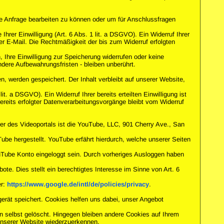
hre Anfrage bearbeiten zu können oder um für Anschlussfragen
hrer Einwilligung (Art. 6 Abs. 1 lit. a DSGVO). Ein Widerruf Ihrer
 per E-Mail. Die Rechtmäßigkeit der bis zum Widerruf erfolgten
, Ihre Einwilligung zur Speicherung widerrufen oder keine
ere Aufbewahrungsfristen - bleiben unberührt.
 werden gespeichert. Der Inhalt verbleibt auf unserer Website,
t. a DSGVO). Ein Widerruf Ihrer bereits erteilten Einwilligung ist
bereits erfolgter Datenverarbeitungsvorgänge bleibt vom Widerruf
ter des Videoportals ist die YouTube, LLC, 901 Cherry Ave., San
ube hergestellt. YouTube erfährt hierdurch, welche unserer Seiten
ouTube Konto eingeloggt sein. Durch vorheriges Ausloggen haben
e. Dies stellt ein berechtigtes Interesse im Sinne von Art. 6
er:
https://www.google.de/intl/de/policies/privacy
.
erät speichert. Cookies helfen uns dabei, unser Angebot
 selbst gelöscht. Hingegen bleiben andere Cookies auf Ihrem
 unserer Website wiederzuerkennen.