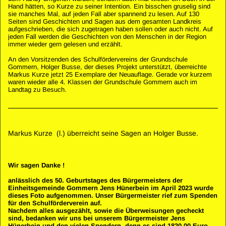
Hand hätten, so Kurze zu seiner Intention. Ein bisschen gruselig sind
sie manches Mal, auf jeden Fall aber spannend zu lesen. Auf 130
Seiten sind Geschichten und Sagen aus dem gesamten Landkreis
aufgeschrieben, die sich zugetragen haben sollen oder auch nicht. Auf
jeden Fall werden die Geschichten von den Menschen in der Region
immer wieder gern gelesen und erzählt.
An den Vorsitzenden des Schulfördervereins der Grundschule
Gommern, Holger Busse, der dieses Projekt unterstützt, überreichte
Markus Kurze jetzt 25 Exemplare der Neuauflage. Gerade vor kurzem
waren wieder alle 4. Klassen der Grundschule Gommern auch im
Landtag zu Besuch.
Markus Kurze (l.) überreicht seine Sagen an Holger Busse.
Wir sagen Danke !
anlässlich des 50. Geburtstages des Bürgermeisters der
Einheitsgemeinde Gommern Jens Hünerbein im April 2023 wurde
dieses Foto aufgenommen. Unser Bürgermeister rief zum Spenden
für den Schulförderverein auf.
Nachdem alles ausgezählt, sowie die Überweisungen gecheckt
sind, bedanken wir uns bei unserem Bürgermeister Jens
Hünerbein und den vielen Spendern, denn es sind 1820,00 Euro