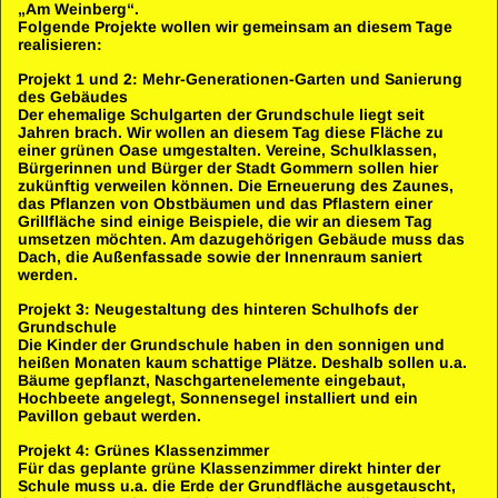
„Am Weinberg“.
Folgende Projekte wollen wir gemeinsam an diesem Tage
realisieren:
Projekt 1 und 2: Mehr-Generationen-Garten und Sanierung
des Gebäudes
Der ehemalige Schulgarten der Grundschule liegt seit
Jahren brach. Wir wollen an diesem Tag diese Fläche zu
einer grünen Oase umgestalten. Vereine, Schulklassen,
Bürgerinnen und Bürger der Stadt Gommern sollen hier
zukünftig verweilen können. Die Erneuerung des Zaunes,
das Pflanzen von Obstbäumen und das Pflastern einer
Grillfläche sind einige Beispiele, die wir an diesem Tag
umsetzen möchten. Am dazugehörigen Gebäude muss das
Dach, die Außenfassade sowie der Innenraum saniert
werden.
Projekt 3: Neugestaltung des hinteren Schulhofs der
Grundschule
Die Kinder der Grundschule haben in den sonnigen und
heißen Monaten kaum schattige Plätze. Deshalb sollen u.a.
Bäume gepflanzt, Naschgartenelemente eingebaut,
Hochbeete angelegt, Sonnensegel installiert und ein
Pavillon gebaut werden.
Projekt 4: Grünes Klassenzimmer
Für das geplante grüne Klassenzimmer direkt hinter der
Schule muss u.a. die Erde der Grundfläche ausgetauscht,