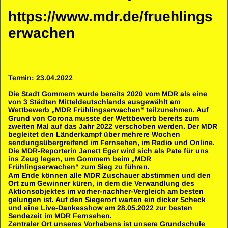
https://www.mdr.de/fruehlings
erwachen
Termin: 23.04.2022
Die Stadt Gommern wurde bereits 2020 vom MDR als eine
von 3 Städten Mitteldeutschlands ausgewählt am
Wettbewerb „MDR Frühlingserwachen“ teilzunehmen. Auf
Grund von Corona musste der Wettbewerb bereits zum
zweiten Mal auf das Jahr 2022 verschoben werden. Der MDR
begleitet den Länderkampf über mehrere Wochen
sendungsübergreifend im Fernsehen, im Radio und Online.
Die MDR-Reporterin Janett Eger wird sich als Pate für uns
ins Zeug legen, um Gommern beim „MDR
Frühlingserwachen“ zum Sieg zu führen.
Am Ende können alle MDR Zuschauer abstimmen und den
Ort zum Gewinner küren, in dem die Verwandlung des
Aktionsobjektes im vorher-nachher-Vergleich am besten
gelungen ist. Auf den Siegerort warten ein dicker Scheck
und eine Live-Dankesshow am 28.05.2022 zur besten
Sendezeit im MDR Fernsehen.
Zentraler Ort unseres Vorhabens ist unsere Grundschule