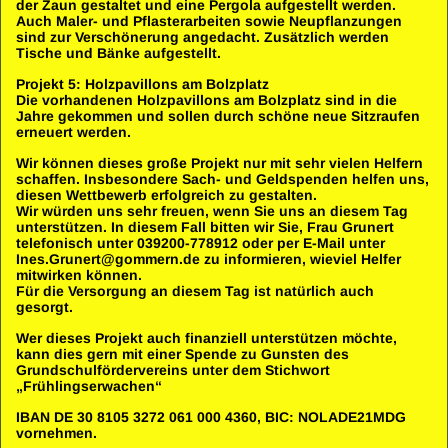
der Zaun gestaltet und eine Pergola aufgestellt werden.
Auch Maler- und Pflasterarbeiten sowie Neupflanzungen
sind zur Verschönerung angedacht. Zusätzlich werden
Tische und Bänke aufgestellt.
Projekt 5: Holzpavillons am Bolzplatz
Die vorhandenen Holzpavillons am Bolzplatz sind in die
Jahre gekommen und sollen durch schöne neue Sitzraufen
erneuert werden.
Wir können dieses große Projekt nur mit sehr vielen Helfern
schaffen. Insbesondere Sach- und Geldspenden helfen uns,
diesen Wettbewerb erfolgreich zu gestalten.
Wir würden uns sehr freuen, wenn Sie uns an diesem Tag
unterstützen. In diesem Fall bitten wir Sie, Frau Grunert
telefonisch unter 039200-778912 oder per E-Mail unter
Ines.Grunert@gommern.de zu informieren, wieviel Helfer
mitwirken können.
Für die Versorgung an diesem Tag ist natürlich auch
gesorgt.
Wer dieses Projekt auch finanziell unterstützen möchte,
kann dies gern mit einer Spende zu Gunsten des
Grundschulfördervereins unter dem Stichwort
„Frühlingserwachen“
IBAN DE 30 8105 3272 061 000 4360, BIC: NOLADE21MDG
vornehmen.