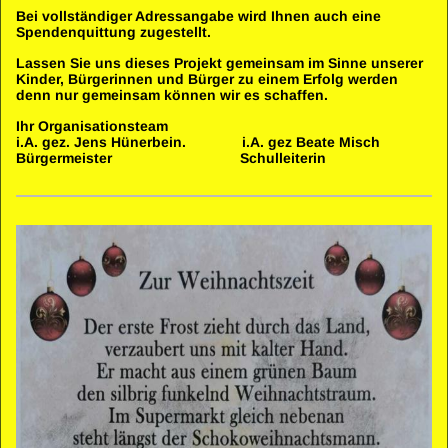
Bei vollständiger Adressangabe wird Ihnen auch eine
Spendenquittung zugestellt.
Lassen Sie uns dieses Projekt gemeinsam im Sinne unserer
Kinder, Bürgerinnen und Bürger zu einem Erfolg werden
denn nur gemeinsam können wir es schaffen.
Ihr Organisationsteam
i.A. gez. Jens Hünerbein. i.A. gez Beate Misch
Bürgermeister Schulleiterin