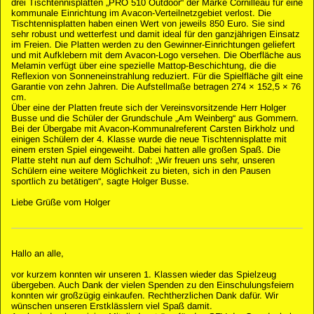
drei Tischtennisplatten „PRO 510 Outdoor“ der Marke Cornilleau für eine
kommunale Einrichtung im Avacon-Verteilnetzgebiet verlost. Die
Tischtennis­platten haben einen Wert von jeweils 850 Euro. Sie sind
sehr robust und wetterfest und damit ideal für den ganzjährigen Einsatz
im Freien. Die Platten werden zu den Gewinner-Einrichtungen geliefert
und mit Aufklebern mit dem Avacon-Logo versehen. Die Oberfläche aus
Melamin verfügt über eine spezielle Mattop-Beschichtung, die die
Reflexion von Sonneneinstrahlung reduziert. Für die Spielfläche gilt eine
Garantie von zehn Jahren. Die Aufstellmaße betragen 274 × 152,5 × 76
cm.
Über eine der Platten freute sich der Vereinsvorsitzende Herr Holger
Busse und die Schüler der Grundschule „Am Weinberg“ aus Gommern.
Bei der Übergabe mit Avacon-Kommunalreferent Carsten Birkholz und
einigen Schülern der 4. Klasse wurde die neue Tischtennisplatte mit
einem ersten Spiel eingeweiht. Dabei hatten alle großen Spaß. Die
Platte steht nun auf dem Schulhof: „Wir freuen uns sehr, unseren
Schülern eine weitere Möglichkeit zu bieten, sich in den Pausen
sportlich zu betätigen“, sagte Holger Busse.
Liebe Grüße vom Holger
Hallo an alle,
vor kurzem konnten wir unseren 1. Klassen wieder das Spielzeug
übergeben. Auch Dank der vielen Spenden zu den Einschulungsfeiern
konnten wir großzügig einkaufen. Rechtherzlichen Dank dafür. Wir
wünschen unseren Erstklässlern viel Spaß damit.